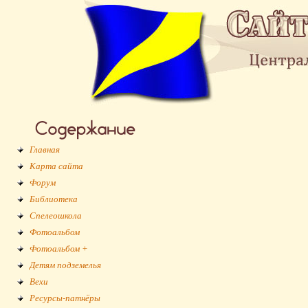
Главная
Карта сайта
Форум
Библиотека
Спелеошкола
Фотоальбом
Фотоальбом +
Детям подземелья
Вехи
Ресурсы-патнёры