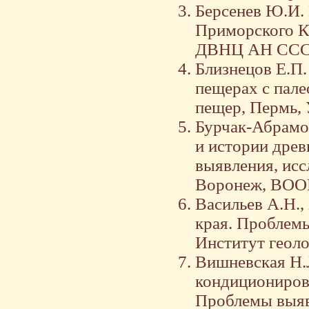
Берсенев Ю.И.
Приморского Кр
ДВНЦ АН СССР.
Близнецов Е.П.
пещерах с пале
пещер, Пермь, 
Бурчак-Абрамо
и истории древ
выявления, исс
Воронеж, ВООП,
Васильев А.Н.
края. Проблемы
Институт геоло
Вишневская Н.Л
кондициониров
Проблемы выяв