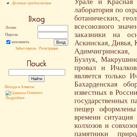
Урале и Красная
Деловые предложения
лаборатория по ох
ботанических, гео
всесоюзного значе
Логин:
заказники на ос
Пароль:
Аскинская, Дивья, 
запомнить
Забыл пароль
·
Регистрация
Адимчигринская, 
Бузлук, Макрушинс
провал и Ичалков
является только И
Бахарденская обо
Погода в Алматы
известных в России
Gismeteo
Подробнее
государственных п
пещер оформлены 
времени ситуация 
колхозов и совхоз
памятники при