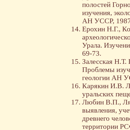
полостей Горн
изучения, экол
АН УССР, 1987,
Ерохин Н.Г., К
археологическо
Урала. Изучени
69-73.
Залесская Н.Т.
Проблемы изуче
геологии АН УС
Карякин И.В. 
уральских пеще
Любин В.П., Л
выявления, уче
древнего челов
территории РС