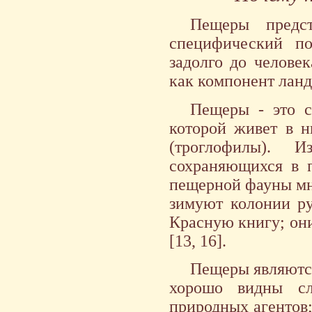
Пещеры предс
специфический по
задолго до челове
как компонент лан
Пещеры - это с
которой живет в н
(троглофилы). И
сохраняющихся в п
пещерной фауны мн
зимуют колонии ру
Красную книгу; они
[13, 16].
Пещеры являются
хорошо видны сл
природных агентов