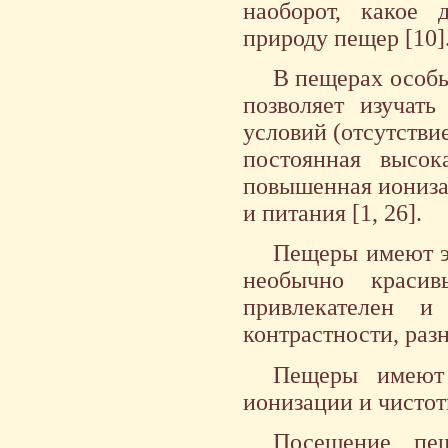
наоборот, какое 
природу пещер [10]
В пещерах особы
позволяет изучать
условий (отсутстви
постоянная высок
повышенная иониза
и питания [1, 26].
Пещеры имеют эс
необычно красив
привлекателен и
контрастности, раз
Пещеры имеют 
ионизации и чистоты
Посещение пещ