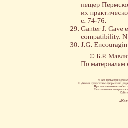
пещер Пермско
их практическо
с. 74-76.
Ganter J. Cave 
compatibility. 
J.G. Encouraging
© Б.Р. Мавл
По материалам 
© Все права принадлежа
© Дизайн, графическое оформление, реда
При использовании любых 
Использование материалов с
Сайт и
«Кас