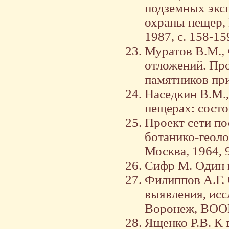
подземных эксп
охраны пещер,
1987, с. 158-15
Муратов В.М.,
отложений. Пр
памятников при
Наседкин В.М.,
пещерах: состоя
Проект сети по
ботанико-геоло
Москва, 1964, 9
Сифр М. Один в
Филиппов А.Г.
выявления, исс
Воронеж, ВООП,
Ященко Р.В. К 