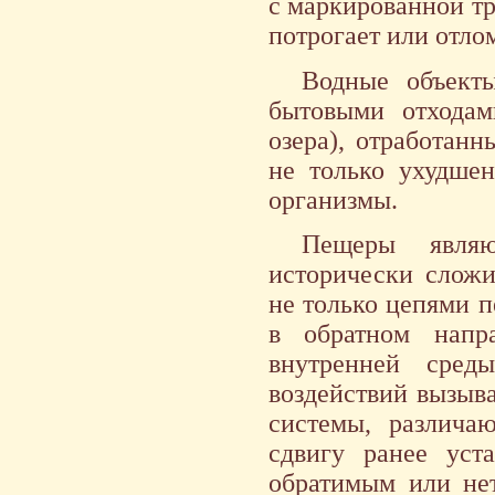
с маркированной тр
потрогает или отлом
Водные объекты
бытовыми отходам
озера), отработан
не только ухудше
организмы.
Пещеры явля
исторически сложи
не только цепями п
в обратном напра
внутренней сред
воздействий вызыв
системы, различа
сдвигу ранее уст
обратимым или нет