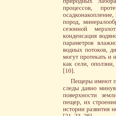
природных лабор
процессов, про
осадконакопление,
пород, минералооб
сезонной мерзло
конденсация водяно
параметров влажн
водных потоков, д
могут протекать и 
как сели, оползни,
[10].
Пещеры имеют па
следы давно минув
поверхности земл
пещер, их строени
истории развития 