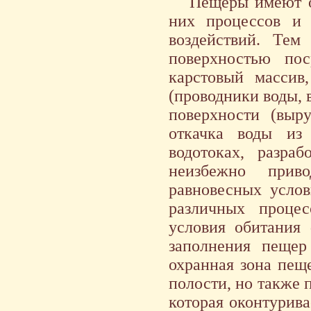
Пещеры имеют о
них процессов и
воздействий. Тем
поверхностью по
карстовый массив
(проводники воды, в
поверхности (выру
откачка воды из
водотоках, разра
неизбежно прив
равновесных услов
различных процес
условия обитания 
заполнения пещер
охранная зона пещ
полости, но также 
которая оконтурив