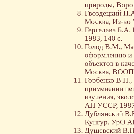
природы, Ворон
Гвоздецкий Н.А
Москва, Из-во 
Гергедава Б.А.
1983, 140 с.
Голод В.М., Ма
оформлению и 
объектов в кач
Москва, ВООП, 
Горбенко В.П.,
применении пе
изучения, экол
АН УССР, 1987,
Дублянский В.Н
Кунгур, УрО АН
Душевский В.П