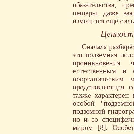
обязательства, пр
пещеры, даже взя
изменится ещё силь
Ценност
Сначала разберём
это подземная пол
проникновения 
естественным и 
неорганическим в
представляющая с
также характерен 
особой "подземн
подземной гидрогра
но и со специфич
миром [8]. Особе