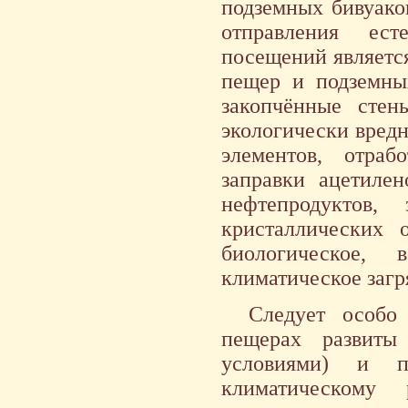
подземных бивуако
отправления ест
посещений являетс
пещер и подземных
закопчённые стен
экологически вред
элементов, отраб
заправки ацетилен
нефтепродуктов,
кристаллических о
биологическое, 
климатическое загря
Следует особо
пещерах развиты
условиями) и п
климатическом