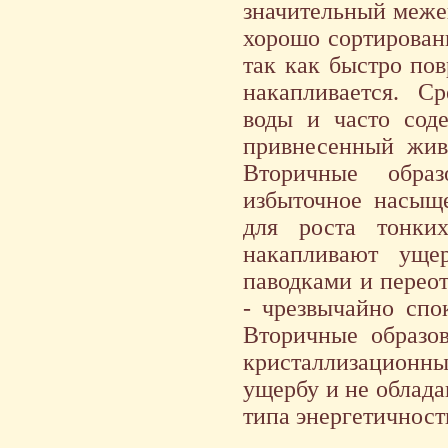
значительный меже
хорошо сортирован
так как быстро по
накапливается. С
воды и часто соде
привнесенный жив
Вторичные обра
избыточное насыщ
для роста тонки
накапливают уще
паводками и перео
- чрезвычайно спо
Вторичные образов
кристаллизацион
ущербу и не облад
типа энергетичност