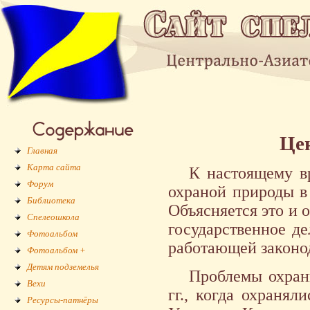
Це
Главная
Карта сайта
К настоящему в
Форум
охраной природы в 
Библиотека
Объясняется это и о
Спелеошкола
государственное де
Фотоальбом
работающей законо
Фотоальбом +
Детям подземелья
Проблемы охран
Вехи
гг., когда охраня
Ресурсы-патнёры