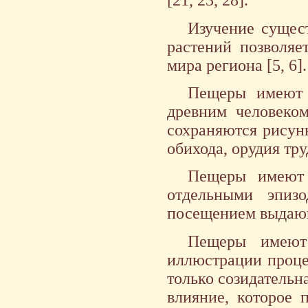
[21, 23, 28].
Изучение сущес
растений позволяе
мира региона [5, 6].
Пещеры имеют а
древним человеко
сохраняются рисунк
обихода, орудия труд
Пещеры имеют и
отдельными эпиз
посещением выдающ
Пещеры имеют 
иллюстрации проце
только созидательн
влияние, которое 