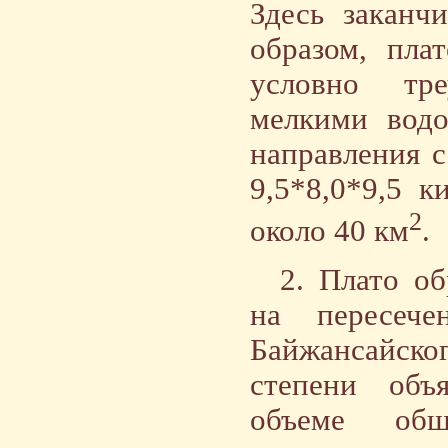
Здесь заканч
образом, пла
условно тре
мелкими водо
направления с
9,5*8,0*9,5 к
2
около 40 км
.
2. Плато об
на пересече
Байжансайско
степени объ
объеме обш