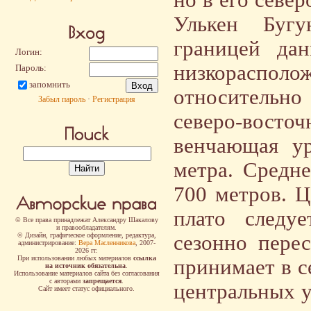
но в его север
Улькен Бугу
границей дан
Логин:
низкорасполо
Пароль:
запомнить
относительно
Забыл пароль
·
Регистрация
северо-восточ
венчающая ур
метра. Средн
700 метров. Ц
плато следуе
© Все права принадлежат Александру Шакалову
и правообладателям.
© Дизайн, графическое оформление, редактура,
сезонно пере
администрирование:
Вера Масленникова
, 2007-
2026 гг.
При использовании любых материалов
ссылка
принимает в с
на источник обязательна
.
Использование материалов сайта без согласования
с авторами
запрещается
.
центральных у
Сайт имеет статус официального.