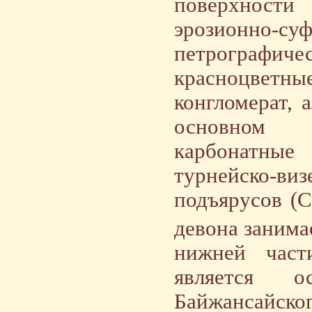
поверхност
эрозионно
петрографич
красноцветны
конгломерат, 
основном г
карбонатны
турнейско-ви
подъярусов (С
девона занима
нижней част
является о
Байжансайско