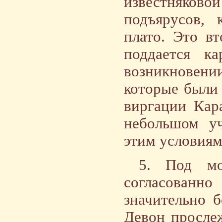
известняков
подъярусов, 
плато. Это в
поддается к
возникновен
которые были
виргации Кар
небольшом уч
этим условиям
5. Под мо
согласованно
значительно 
Девон прослеж