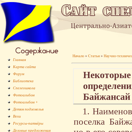
Начало
»
Статьи
»
Научно-техниче
Главная
Карта сайта
Некоторые
Форум
Библиотека
определени
Спелеошкола
Байжансай
Фотоальбом
Фотоальбом +
1. Наименов
Детям подземелья
Вехи
поселка Байж
Ресурсы-патнёры
Деловые предложения