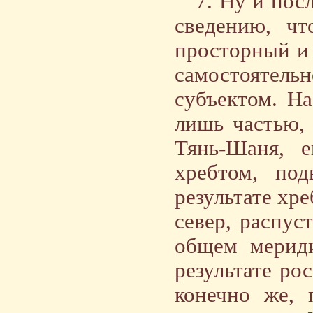
7. Ну и пос
сведению, чт
просторный и 
самостояте
субъектом. На
лишь частью, 
Тянь-Шаня, 
хребтом, под
результате хре
север, распус
общем мериди
результате ро
конечно же, 