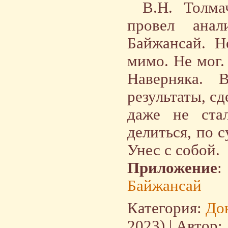
В.Н. Толма
провел анал
Байжансай. Н
мимо. Не мог. 
Наверняка. 
результаты, с
даже не ста
делиться, по с
Унес с собой.
Приложение
:
Байжансай
Категория:
До
2023) | Автор: