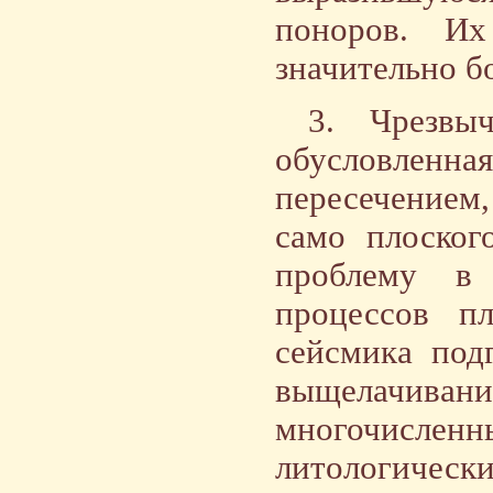
поноров. И
значительно б
3. Чрезвыч
обусловленна
пересечением
само плоского
проблему в 
процессов п
сейсмика под
выщелачиван
многочисленн
литологиче