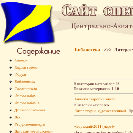
Библиотека
>>> Литерату
Главная
Карта сайта
Форум
Библиотека
В категории материалов:
26
Спелеошкола
Показано материалов:
1-10
Фотоальбом
Записки старого эгоиста
Фотоальбом +
К истории казспелео
Детям подземелья
Литературно-художественный
| П
Вехи
Ресурсы-патнёры
«Боралдай-2011 (март)»
Деловые предложения
По горячим следам экспедиций. Вы